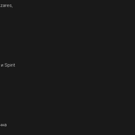
zares,
и Spirit
нна