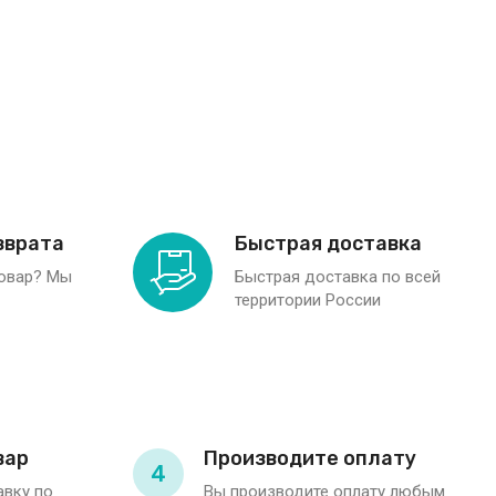
зврата
Быстрая доставка
товар? Мы
Быстрая доставка по всей
территории России
вар
Производите оплату
4
вку по
Вы производите оплату любым