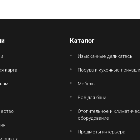
ии
Каталог
ии
Изысканные деликатесы
я карта
Посуда и кухонные принад
 нам
Мебель
Всё для бани
чество
Отопительное и климатиче
оборудование
ция
Предметы интерьера
и оплата