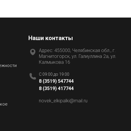
Наши контакты
Адрес: 455000, Челябинская обл., г.
Магнитогорск, ул. Галиуллина 2а, ул.
Калмыкова 16
лежности
C 09:00 до 19:00
8 (3519) 547744
8 (3519) 417744
novek_elkipalki@mail.ru
ское